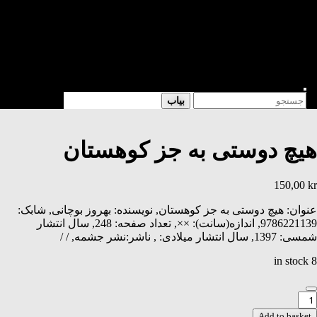
شعر
داستان
فرهنگی
کتابخانه
فروشگاه
Enter
Search
بیاب
Keyword
for:
Search
هیچ دوستی به جز کوهستان
150,00
kr
عنوان: هیچ دوستی به جز کوهستان, نویسنده: بهروز بوچانی, شابک:
9786221139, اندازه(سانت): ××, تعداد صفحه: 248, سال انتشار
شمسی: 1397, سال انتشار میلادی: , ناشر:نشر جشمه, / /
8 in stock
یچ
وستی
Add to basket