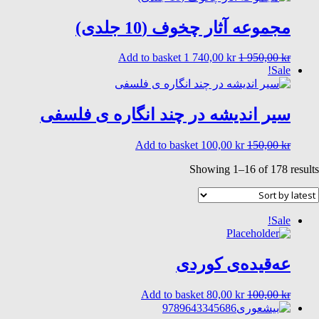
210,00 kr.
255,00 kr.
مجموعه آثار چخوف (10 جلدی)
Current
Original
Add to basket
1 740,00
kr
1 950,00
kr
price
price
Sale!
is:
was:
1
1
740,00 kr.
950,00 kr.
سیر اندیشه در چند انگاره ی فلسفی
Current
Original
Add to basket
100,00
kr
150,00
kr
price
price
Sorted
Showing 1–16 of 178 results
is:
was:
by
100,00 kr.
150,00 kr.
latest
Sale!
عه‌قیده‌ی کوردی
Current
Original
Add to basket
80,00
kr
100,00
kr
price
price