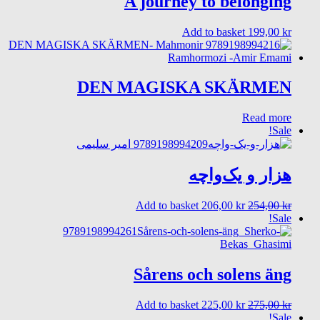
A journey to belonging
Add to basket
199,00
kr
DEN MAGISKA SKÄRMEN
Read more
Sale!
هزار و یک‌واچه
Current
Original
Add to basket
206,00
kr
254,00
kr
price
price
Sale!
is:
was:
206,00 kr.
254,00 kr.
Sårens och solens äng
Current
Original
Add to basket
225,00
kr
275,00
kr
price
price
Sale!