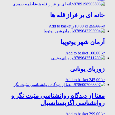
is:
was:
225,00 kr.
275,00 kr.
خانه ای بر فراز قله ها
Current
Original
Add to basket
210,00
kr
255,00
kr
price
price
is:
was:
210,00 kr.
255,00 kr.
آرمان شهر یوتوپیا
Add to basket
100,00
kr
زوربای یونانی
Add to basket
245,00
kr
معنا از دیدگاه روانشناسی مثبت نگر و
روانشناسی اگزیستانسیال
Add to basket
299,00
kr