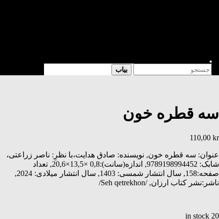
شعر
داستان
فرهنگی
کتابخانه
فروشگاه
Enter
Search
بیاب
Keyword
for:
Search
سه قطره خون
110,00
kr
عنوان: سه قطره خون, نویسنده: صادق هدایت،با نظرِ: ناصر زراعتی،
شابک: 9789198994452, اندازه(سانت):0,8 ×13,5×20,6, تعداد
صفحه:158, سال انتشار شمسی: 1403, سال انتشار میلادی: 2024,
ناشر:نشر کتاب ارزان, /Seh qetrekhon/
20 in stock