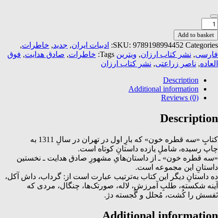
ه
طره
Add to basket
ون
Categories:
9789198994452
SKU:
ادبیات ایران
,
جدید
,
خاطرات
,
quantit
فارسی
,
نشر کتاب ارزان
,
ویترین
Tags:
خاطرات
,
صادق هدایت
,
فوق
العاده
,
ناصر زراعتی
,
نشر کتاب ارزان
Description
Additional information
Reviews (0)
Description
کتابِِ «سه قطره خون» که بارِ اول در تهران در سالِ 1311 به
چاپ رسیده، شاملِ یازده داستانِ کوتاه است.
«سه قطره خون» ـ از داستان‌هایِ مشهورِ صادق هدایت ـ نخستین
داستانِ این مجموعه است.
ده داستانِ دیگر این کتاب به‌ترتیب عبارت است از: گرداب، داش آکل،
آینه شکسته، طلبِ آمرزش، لاله، صورتک‌ها، چنگال، مردی که
نَفسش را کُشت، مُحلل و گُجسته دژ.
Additional information