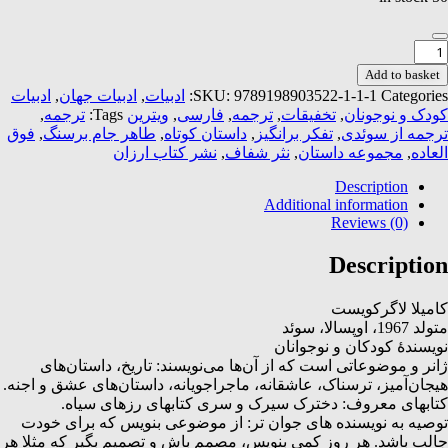
انه‌ای
رای
Add to basket
ودکان
Categories:
9789198903522-1-1-1
SKU:
ادبیات
,
ادبیات جهان
,
ادبیات
بوده
کودک و نوجونان
,
تخفیقات
,
ترجمه
,
فارسی
,
ویترین
Tags:
ترجمه
,
ده
ترجمه از سوئدی
,
تفکر برانگیز
,
داستان کوتاه
,
طاهر جام برسنگ
,
فوق
-جلد3
العاده
,
مجموعه داستان
,
نثر شفاف
,
نشر کتاب ارزان
له
quantit
Description
Additional information
Reviews (0)
Description
کامیلا لاگرکویست
متولد 1967، اوپسالا، سوئد
نویسندۀ کودکان و نوجوانان
ژانر و موضوعاتی است که از آن‌ها می‌نویسند: تاریخ، داستان‌های
هیجان‌آمیز، ترسناک، عاشقانه، ماجراجویانه، داستان‌های عشق و اجنه.
کتابهای معروف: دخترک سیرک و سری کتابهای رزهای سیاه.
توصیه به نویسنده های جوان تر: از موضوعی بنویس که برای خودت
جالب باشد. هر روز کمی بنویس، مصمم باش و تصمیم بگیر که مثلا هر