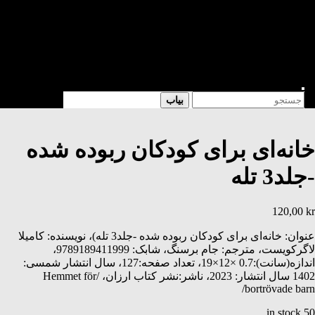
شعر
داستان
فرهنگی
کتابخانه
فروشگاه
Enter
Search
بیاب
Keyword
for:
Search
خانه‌ای برای کودکان ربوده شده
-جلد3 تله
120,00
kr
عنوان: خانه‌ای برای کودکان ربوده شده -جلد3 تله)، نویسنده: کامیلا
لاگرکویست، مترجم: جام برسنگ، شابک: 9789189411999،
اندازه(سانت):0.7 ×12×19، تعداد صفحه:127، سال انتشار شمسی:
1402 سال انتشار: 2023، ناشر:نشر کتاب ارزان، /Hemmet för
bortrövade barn/
50 in stock