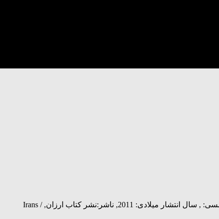
عنوان: تاریخ ایران, نویسنده: احمد رضاعی, احمد رضاعی, شابک: 9789186065409, اندازه(سانت): 1×24×16, تعداد صفحه: 243, سال انتشار شمسی: , سال انتشار میلادی: 2011, ناشر:نشر کتاب ارزان, / Irans