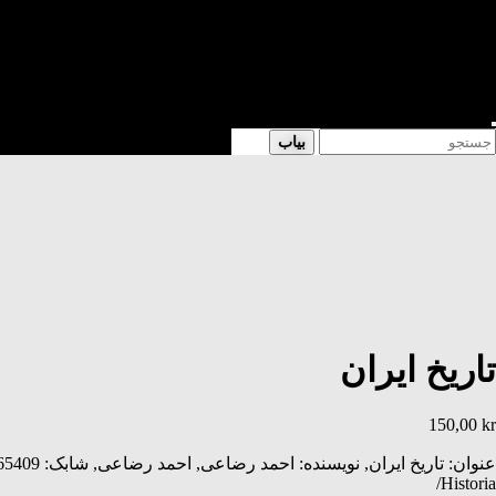
شعر
داستان
فرهنگی
کتابخانه
فروشگاه
Enter
Searc
بیاب
Keyword
for
Search
تاریخ ایران
150,00
kr
Historia/