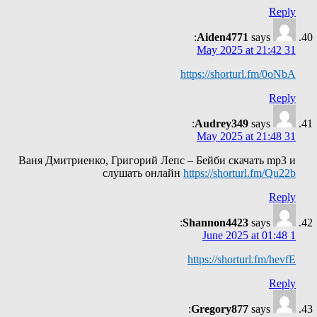
Reply
Aiden4771
says:
31 May 2025 at 21:42
https://shorturl.fm/0oNbA
Reply
Audrey349
says:
31 May 2025 at 21:48
Ваня Дмитриенко, Григорий Лепс – Бейби скачать mp3 и
слушать онлайн
https://shorturl.fm/Qu22b
Reply
Shannon4423
says:
1 June 2025 at 01:48
https://shorturl.fm/hevfE
Reply
Gregory877
says: