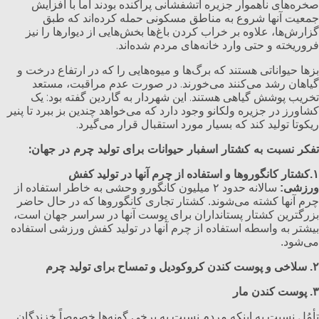
صخره‌های ناهموار جزیره آتشفشانی پراکنده بودند اما با افزایش
جمعیت آنها شروع به مناطق مسکونی حمله کرده‌اند که طبق
گزارش‌ها، علاوه بر خراب کردن باغ‌ها بخش‌هایی از دیوار‌ها را نیز
فروریخته و حتی وارد خانه‌های مردم شده‌اند.
بز‌ها حیواناتی هستند که برگ‌ها و میوه‌هایی را که در ارتفاع درخت و
گیاهان رشد می‌کنند می‌خورند. در صورت عدم مراقبت، مستعد
تخریب پوشش گیاهی هستند. این شهردار به گاردین گفته بود: یک
کشاورز در جزیره ولکانو وجود دارد که می‌خواهد چندین بز ببرد تا پنیر
ریکوتا تولید کند که بسیار مورد استقبال قرار می‌گیرد.
تفکر نسبت به کشتار اسفبار حیوانات برای تولید چرم در جهان:
۱
.کشتار کانگوروها و استفاده از چرم آنها در تولید کفش
ورزشی:
سالانه حدود ۲ میلیون کانگورو وحشی به خاطر استفاده از
چرم آنها کشته می‌شوند. کشتار تجاری کانگوروها که در حال حاضر
بزرگترین کشتار پستانداران برای پوست آنها در سراسر جهان است،
بیشتر به واسطه استفاده از چرم آنها در تولید کفش ورزشی استفاده
می‌شود.
۲. سلاخی و پوست کندن کروکودیل و تمساح برای تولید چرم
۳. پوست کندن مار
تأمُل نسبت به اینکه مردم نسبت به برخی گونه‌ها خصوصاً خزندگان