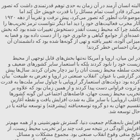
البته انسان آزمند در آن زمان به حدی توهم قدرتمندی داشت که تصور
می‌کرد قادر است تمام مسائل را با قدرت خویش حل کند اما
موضوعات آنطور که تصور می‌کرد، پیش نرفت و تقریباً از دهه ۱۹۲۰
آثار مخرب فعالیت‌های خود را دید اما دیگر نتوانست ترمز تخریب‌ها را
بکشد چرا که محیط زیست آنقدر دستخوش تغییرات شده بود که بخش
عمده‌ای از جوامع گیاهی و جانوری خود را از دست داده بود و فضا به
میزانی آلوده، تغییر یافته و تهی از گونه‌ها شده بود که دانشمندان آن
زمان احساس خطر کردند!
در این میان، اروپا و آمریکا نه‌تنها بخش‌های قابل توجهی از محیط
زیست خود را نابود کردند بلکه با استعمار سایر کشورهای ضعیف و
تحت سلطه محیط زیست آنان را نیز دچار بحران کردند. سال‌ها پیش
در گزارشی با عنوان “انقلاب صنعتی در اروپا و تعرض به طبیعت” بیان
کرده بود: دولت‌های استعمارگر اروپایی با چپاول سایر ملت‌ها ﺑﻪ ﻗﺪﺭﺕ
ﻭ ﺛﺮﻭﺕ ﻓﺮﺍﻭﺍنی ﺩﺳﺖ ﭘﻴﺪﺍ ﻛﺮدند ﻭ ﺍﺯ ﻫﻤﻴﻦ زمان ﺑﻮﺩ ﻛﻪ ﻋﻼﻭه ﺑﺮ
ﺗﺨﺮﻳﺐ ﻣﺤﻴﻂ ﺯﻳﺴﺖ ﺟﻬﺎﻥ، فاصله‌های اجتماعی این گونه کشورها
(اغلب ﺍﺭﻭﭘﺎیی) ﺑﺎ ﺳﺎﻳﺮ ملل ﺑﻪ ﺷﺪﺕ ﺍﻓﺰﺍﻳﺶ ﻳﺎﻓﺖ ﻭ ﻧﻘﻄﻪ ﺁﻏﺎﺯﻳﻦ
ﺗﻘﺴﻴﻢ ﺟﻬﺎﻥ ﺑﻪ ﺩﻭ ﮔﺮﻭه توسعه‌یافته (ﭘﻴﺸﺮﻓﺘﻪ) ﻭ توسعه نیافته یا در
حال توسعه شد.
ﺍﻓﺰﺍﻳﺶ نابه‌هنگام ﺟﻤﻌﻴﺖ دنیا، ﮔﺴﺘﺮﺵ ﺷﻬﺮﻧشینی و از همه مهم‌تر
ﺍﻓﺰﺍﻳﺶ ﺁﻟﻮﺩگی ﺩﺭ نتیجه ﺳﺮﻋﺖ ﭼﻨﺪ ﺑﺮﺍﺑﺮ ﺗﺨﺮﻳﺐ ﻣﺤﻴﻂ ﺯﻳﺴﺖ، ﺍﺯ
ﻧﺘﺎﻳﺞ ﻣﻨفی ﻭﻗﻮﻉ ﺍﻧﻘﻼﺏ ﺻﻨﻌتی بود. مجموع مشکلات و مسائل