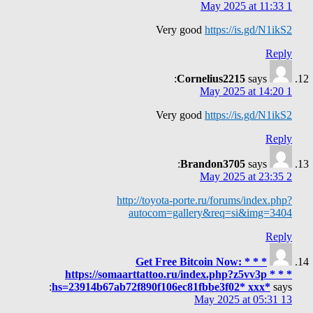
1 May 2025 at 11:33
Very good
https://is.gd/N1ikS2
Reply
Cornelius2215
says:
1 May 2025 at 14:20
Very good
https://is.gd/N1ikS2
Reply
Brandon3705
says:
2 May 2025 at 23:35
http://toyota-porte.ru/forums/index.php?
autocom=gallery&req=si&img=3404
Reply
* * * Get Free Bitcoin Now:
https://somaarttattoo.ru/index.php?z5vv3p * * *
hs=23914b67ab72f890f106ec81fbbe3f02* ххх*
says:
13 May 2025 at 05:31