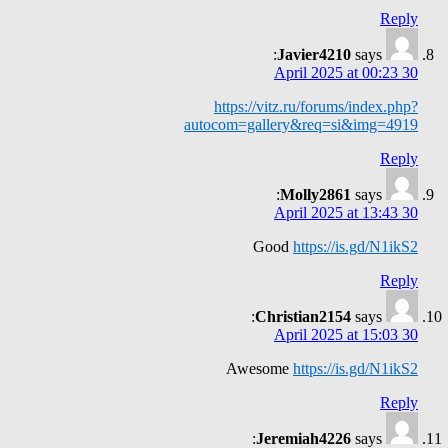
Reply
Javier4210
says:
30 April 2025 at 00:23
https://vitz.ru/forums/index.php?
autocom=gallery&req=si&img=4919
Reply
Molly2861
says:
30 April 2025 at 13:43
Good
https://is.gd/N1ikS2
Reply
Christian2154
says:
30 April 2025 at 15:03
Awesome
https://is.gd/N1ikS2
Reply
Jeremiah4226
says: