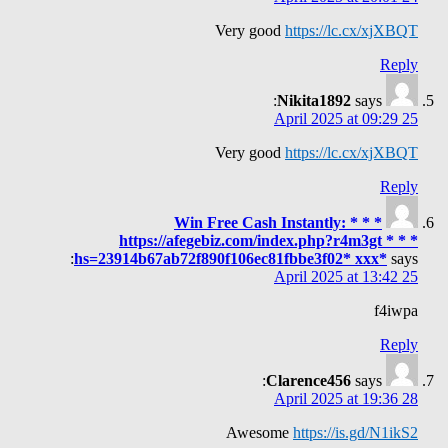
Very good
https://lc.cx/xjXBQT
Reply
Nikita1892
says:
25 April 2025 at 09:29
Very good
https://lc.cx/xjXBQT
Reply
* * * Win Free Cash Instantly:
https://afegebiz.com/index.php?r4m3gt * * *
hs=23914b67ab72f890f106ec81fbbe3f02* ххх*
says:
25 April 2025 at 13:42
f4iwpa
Reply
Clarence456
says:
28 April 2025 at 19:36
Awesome
https://is.gd/N1ikS2