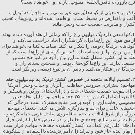
نرخ باروری، ناقص‌الخلقه، معیوب، نازایی و… خواهد داشت؟
تفکر بر جمعیتی از گونه‌ها(بومی، غیر بومی و یا مهاجم) که تبدیل به
آفت و یا تعارض در محیط انسانی و طبیعی شده‌اند و روش‌های عجیب
کنترل و مدیریت جمعیت حیات وحش مانند:
۱.کنیا سعی دارد یک میلیون زاغ را که زمانی از هند آورده شده بودند
از بین ببرد.
این زاغ‌ها برای گردشگران ایجاد مزاحمت می‌کنند و
گونه‌های پرندگان بومی را شکار می‌کنند. مقامات کنیا می‌خواهند برای
از بین بردن آنها از سم استفاده کند. این گونه‌ای از زاغ‌ها است که از
هند به این کشور منتقل شده‌اند. این نوع زاغ‌ها در کنیا هیچ دشمن
طبیعی ندارند. این زاغ‌ها گونه‌های بومی و همچنین پستانداران و
خزندگان را شکار می‌کنند و تاثیر آن بر تنوع زیستی ویرانگر است.
۲. تصمیم ایالات متحده در خصوص کشتن نزدیک به نیم‌میلیون جغد
مهاجم:
استراتژی سرویس حفاظت از آبزیان و حیات وحش آمریکا
برای تقویت جمعیت جغدهای خالدار در ایالت‌های اورگن، واشینگتن و
کالیفرنیا شامل کشتن ۴۵۰,۰۰۰ جغد مهاجم بود. دلیل اتخاد چنین
تصمیمی رقابت این دو گونه بر سر منابع مشترک است؛ درحالی که
جغدهای خالدار برای بقا و سازگاری تلاش می‌کنند، جغدهای مهاجم
بزرگ‌تر از شرق ایالات متحده به قلمروی ساحل غربی حمله کرده و با
رقابت بر سر منابع، جغدهای خالدار را در معرض خطر انقراض قرار
داده‌اند. علی‌رغم انتقادات، کشتار گسترده جغدهای مهاجم قرار است
از بهار آینده آغاز شود و تیراندازان آموزش‌دیده با استفاده از بلندگوهای