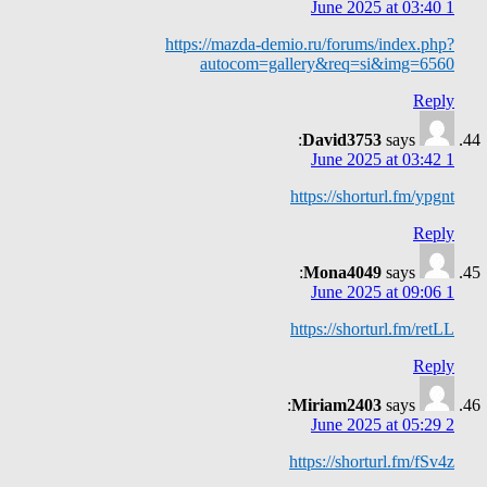
1 June 2025 at 03:40
https://mazda-demio.ru/forums/index.php?
autocom=gallery&req=si&img=6560
Reply
David3753
says:
1 June 2025 at 03:42
https://shorturl.fm/ypgnt
Reply
Mona4049
says:
1 June 2025 at 09:06
https://shorturl.fm/retLL
Reply
Miriam2403
says:
2 June 2025 at 05:29
https://shorturl.fm/fSv4z