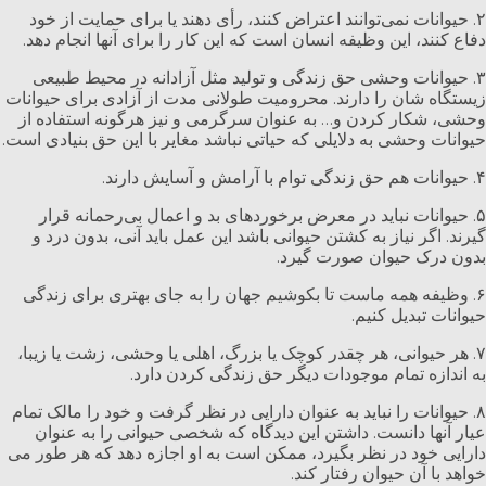
۲. حیوانات نمی‌توانند اعتراض کنند، رأی دهند یا برای حمایت از خود
دفاع کنند، این وظیفه انسان است که این کار را برای آنها انجام دهد.
۳. حیوانات وحشی حق زندگی و تولید مثل آزادانه در محیط طبیعی
زیستگاه شان را دارند. محرومیت طولانی مدت از آزادی برای حیوانات
وحشی، شکار کردن و… به عنوان سرگرمی و نیز هرگونه استفاده از
حیوانات وحشی به دلایلی که حیاتی نباشد مغایر با این حق بنیادی است.
۴. حیوانات هم حق زندگی توام با آرامش و آسایش دارند.
۵. حیوانات نباید در معرض برخوردهای بد و اعمال بی‌رحمانه قرار
گیرند. اگر نیاز به کشتن حیوانی باشد این عمل باید آنی، بدون درد و
بدون درک حیوان صورت گیرد.
۶. وظیفه همه ماست تا بکوشیم جهان را به جای بهتری برای زندگی
حیوانات تبدیل کنیم.
۷. هر حیوانی، هر چقدر کوچک یا بزرگ، اهلی یا وحشی، زشت یا زیبا،
به اندازه تمام موجودات دیگر حق زندگی کردن دارد.
۸. حیوانات را نباید به عنوان دارایی در نظر گرفت و خود را مالک تمام
عیار آنها دانست. داشتن این دیدگاه که شخصی حیوانی را به عنوان
دارایی خود در نظر بگیرد، ممکن است به او اجازه دهد که هر طور می
خواهد با آن حیوان رفتار کند.