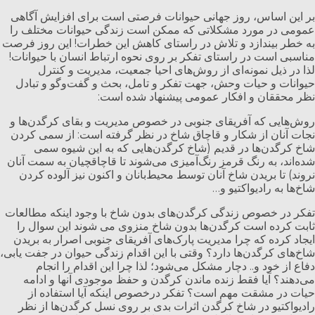
بر این اساس، روز جهانی حیوانات فرصتی است برای افزایش آگاهی
عمومی در مورد مشکلاتی که ممکن است زندگی حیوانات مختلف را
به خطر بیندازد و تلاش در راستای کاهش این خطرات! این روز فرصت
مناسبی است در راستای تفکر بر روی نحوه ارتباط انسان با حیوانات!
لذا در ذیل نمونه‌ای از روش‌های احیا جمعیت، مدیریت و کنترل
حیوانات و حیات وحش، جهت تفکر و تامل، بحث و گفت‌وگو و تبادل
نظر محققان و افکار عمومی پیشنهاد شده است:
روش‌هایی که آفریقای جنوبی در خصوص مدیریت و بقای کرگدن‌ها و
نجات آنان از شکار و قاچاق شاخ در نظر گرفته است: از سمی کردن
شاخ کرگدن‌ها در قدیم (شاخ کرگدن‌هایی که به این شیوه سمی
شده‌اند، به رنگ قرمز رنگ‌آمیزی می‌شوند تا قاچاقچیان به سمت آنان
نروند) تا بریدن شاخ آنان توسط محیط‌بانان و اکنون نیز آلوده کردن
شاخ‌ها به رادیواکتیو و…
تفکر در خصوص زندگی کرگدن‌های بدون شاخ با وجود اینکه مطالعات
ثابت کرده است کرگدن‌ها بدون شاخ منزوی می شوند این سوال را
ایجاد کرده که چرا مدیریت پارک‌های آفریقای جنوبی اصرار به بریدن
شاخ‌های کرگدن‌ها دارد؟ وقتی با این اقدام زندگی حیوان در جفت یابی،
دفاع از خود و.. دچار مشکل می‌شود؛ لذا چرا این اقدام را انجام
می‌دهند؟ آیا فقط زنده ماندن کرگدن و حفظ موجودی آنها و ادامه
حیات در مشقت مهم است؟ تفکر درخصوص اینکه آیا استفاده از
رادیواکتیو در شاخ کرگدن اثرات بدی بر روی نسل کرگدن‌ها از نظر