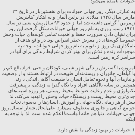
حیوانات نامیده می‌شود.
به عبارتی دیگر، روز جهانی حیوانات برای نخستین‌بار در تاریخ ۲۴
مارس سال ۱۹۲۵ میلادی در برلین آلمان و به ابتکار “هاینریش
زیمرمن” گرامی داشته شد اما از حدود ۹۳ سال پیش، یعنی در سال
۱۹۳۱ رسماً روزی به نام روز جهانی حیوانات شکل گرفت. این روز
برای نشان دادن ضرورت حفظ و اهمیت تمامی گونه‌های حیات وحش
خصوصاً گونه‌های در معرض خطر انقراض بود. در واقع هدف از
نامگذاری یک روز از تقویم به نام روز جهانی حیوانات، توجه به
موجودات زنده و تلاش برای بهتر کردن شرایط زندگی برای آنها در
سراسر کره زمین است.
امروزه با گسترش زندگی شهرنشینی، کودکان و حتی افراد بالغ کم‌تر
با گیاهان، جانوران و زیستمندان طبیعت در ارتباط هستند و از وضعیت
و نیازهای آنها و نحوه تعامل انسان با طبیعت آگاهی اندکی دارند.
همچنین در سایه ناآگاهی افراد و یا نگاه گذرا به زندگی، با پیشرفت
تکنولوژی و عدم رعایت ضوابط محیط زیستی، هر روزه آسیب‌های
جدی‌تری محیط زیست و زیستگاه حیات وحش را تهدید می‌کند، لذا
بیش از هر زمانی نگاه جهانی و آموزش، انسان‌ها را به‌سوی نجات
جوامع گیاهی و جانوری معطوف می‌دارد. علی‌ایحال شعار امسال روز
جهانی حیوانات، دنیا هم خانه آنهاست! اعلام شده است. لذا با توجه به
اینکه:
۱. حیوانات در بهبود زندگی ما نقش دارند.