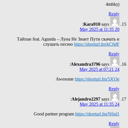
4mhkyj
Reply
Kara910
says:
20 May 2025 at 11:35
Тайпан feat. Agunda – Луна Не Знает Пути скачать и
слушать песню
https://shorturl.fm/kC6dF
Reply
Alexandra3796
says:
24 May 2025 at 07:21
Awesome
https://shorturl.fm/5JO3e
Reply
Alejandro2297
says:
24 May 2025 at 11:35
Good partner program
https://shorturl.fm/N6nl1
Reply