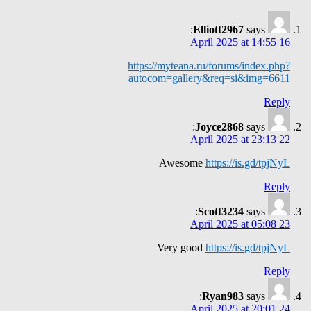
Elliott2967
says:
16 April 2025 at 14:55
https://myteana.ru/forums/index.php?
autocom=gallery&req=si&img=6611
Reply
Joyce2868
says:
22 April 2025 at 23:13
Awesome
https://is.gd/tpjNyL
Reply
Scott3234
says:
23 April 2025 at 05:08
Very good
https://is.gd/tpjNyL
Reply
Ryan983
says:
24 April 2025 at 20:01