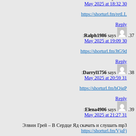
30 May 2025 at 18:32
https://shorturl.fm/retLL
Reply
Ralph1986
says:
30 May 2025 at 19:09
https://shorturl.fm/JtG9d
Reply
Darryl1756
says:
31 May 2025 at 20:59
https://shorturl.fm/hQjgP
Reply
Elena4906
says:
31 May 2025 at 21:27
Элвин Грей – В Сердце Яд скачать и слушать mp3
https://shorturl.fm/VjaFj