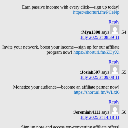
Earn passive income with every click—sign up today!
https://shorturl.fm/PCeNp
Reply
Mya1398
says:
11 July 2025 at 08:39
Invite your network, boost your income—sign up for our affiliate
program now!
https://shorturl.fm/ZDyXi
Reply
Josiah597
says:
11 July 2025 at 09:08
Monetize your audience—become an affiliate partner now!
https://shorturl.fm/WLxl6
Reply
Jeremiah4111
says:
11 July 2025 at 14:18
Sign up now and access top-converting affiliate offers!