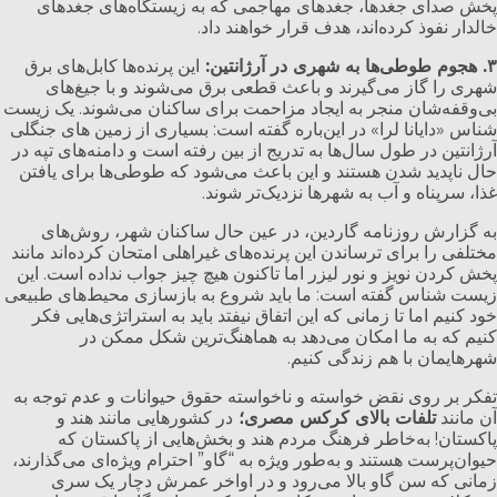
پخش صدای جغدها، جغدهای مهاجمی که به زیستگاه‌های جغدهای
خالدار نفوذ کرده‌اند، هدف قرار خواهند داد.
این پرنده‌ها کابل‌های برق
هجوم طوطی‌ها به شهری در آرژانتین:
۳.
شهری را گاز می‌گیرند و باعث قطعی برق می‌شوند و با جیغ‌های
بی‌وقفه‌شان منجر به ایجاد مزاحمت برای ساکنان می‌شوند. یک زیست
شناس «دایانا لرا» در این‌باره گفته است: بسیاری از زمین های جنگلی
آرژانتین در طول سال‌ها به تدریج از بین رفته است و دامنه‌های تپه در
حال ناپدید شدن هستند و این باعث می‌شود که طوطی‌ها برای یافتن
غذا، سرپناه و آب به شهرها نزدیک‌تر شوند.
به گزارش روزنامه گاردین، در عین حال ساکنان شهر، روش‌های
مختلفی را برای ترساندن این پرنده‌های غیراهلی امتحان کرده‌اند مانند
پخش کردن نویز و نور لیزر اما تاکنون هیچ چیز جواب نداده است. این
زیست شناس گفته است: ما باید شروع به بازسازی محیط‌های طبیعی
خود کنیم اما تا زمانی که این اتفاق نیفتد باید به استراتژی‌هایی فکر
کنیم که به ما امکان می‌دهد به هماهنگ‌ترین شکل ممکن در
شهرهایمان با هم زندگی کنیم.
تفکر بر روی نقض خواسته و ناخواسته حقوق حیوانات و عدم توجه به
آن مانند
تلفات بالای کرکس مصری؛
در کشورهایی مانند هند و
پاکستان! به‌خاطر فرهنگ مردم هند و بخش‌هایی از پاکستان که
حیوان‌پرست هستند و به‌طور ویژه به “گاو” احترام ویژه‌ای می‌گذارند،
زمانی که سن گاو بالا می‌رود و در اواخر عمرش دچار یک سری