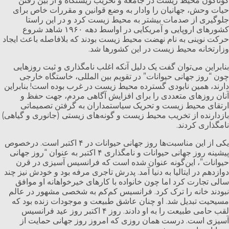
گوناگون محیط زیست در جامعه و تخریب زیستگاه و از بین رفتن
حیات وحش، جهانیان را وادار به وضع قوانین و مقررات خاص برای
جلوگیری از صدمات بیشتر به محیط زیست کرد و در این راستا
کشورهای اروپایی و آمریکایی در اواسط دهه ۱۹۶۰ شاهد شروع
حرکت نوینی به نام نهضت محیط زیست بودند که بلافاصله باعث ایجاد
وزارتخانه محیط زیست در این کشورها شد.
بنابراین می‌توان گفت یک دلیل آنکه اغلب نامگذاری و ثبت روزهایی
چون “روز جهانی حیوانات” در تقویم بین المللی، خاستگاه خارجی
دارند، همین نابودی گسترده محیط زیست در غرب بوده است! بنابراین
آنان روزهای متعددی را برای افزایش آگاهی مردم، جهت حفظ و
ارتقای محیط زیست و تحریک سیاستمداران به گرفتن تصمیماتی
بازدارنده از تخریب محیط زیست و گونه‌های زیستی‌ (جانوری و گیاهی)
نامگذاری کردند.
یکی از این مناسبت‌ها روز جهانی حیوانات در ۴ اکتبر است. درخصوص
پیشینه روز جهانی حیوانات و نامگذاری ۴ اکتبر به عنوان “روز جهانی
حیوانات”، این‌گونه عنوان شده است که فرانسیس آسیزی در قرن
دوازدهم در ایتالیا به دنیا آمد. پدرش تاجری مرفه بود و خودش نیز چند
سالی تجارت کرد اما چون خانواده با کار‌های خیرخواهانه او موافق
نبودند خانه را ترک کرد. فرانسیس کم‌کم به شخصی مشهور در عالم
مسیحیت تبدیل شد. او چنان عاشق طبیعت و موجودات زنده بود که
لقب حامی طبیعت را به او دادند. روز ۴ اکتبر روز عید فرانسیس
آسیزی است. درست همان روزی که امروز روز جهانی حمایت از