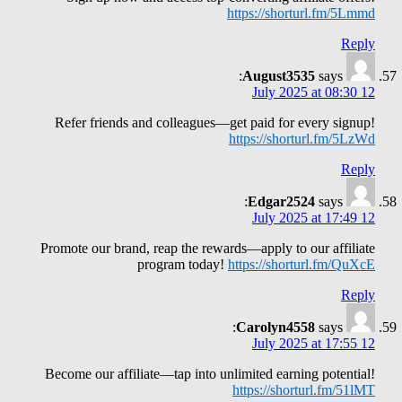
https://shorturl.fm/5Lmmd
Reply
August3535
says:
12 July 2025 at 08:30
Refer friends and colleagues—get paid for every signup!
https://shorturl.fm/5LzWd
Reply
Edgar2524
says:
12 July 2025 at 17:49
Promote our brand, reap the rewards—apply to our affiliate
program today!
https://shorturl.fm/QuXcE
Reply
Carolyn4558
says:
12 July 2025 at 17:55
Become our affiliate—tap into unlimited earning potential!
https://shorturl.fm/51lMT