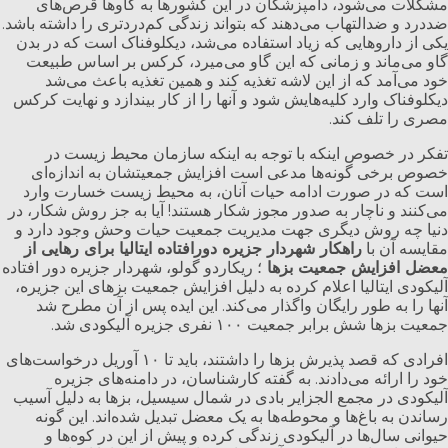
مشکلات می‌شود، دامپزشکان در این کشورها به گاوها قرص‌های
ضددرد و ضدالتهاب می‌دهند که بتواند زندگی کم‌دردتری را داشته باشد.
یکی از داروهایی که زیاد استفاده می‌شد، دیکلوفناک است که در بدن
گاو می‌ماند و زمانی که این گاو می‌میرد، کرکس بر اساس طبیعت
خود می‌آمد که از این لاشه تغذیه کند و همین تغذیه باعث می‌شد
دیکلوفناک وارد کلیه‌هایش شود و آنها را از کار بیندازد و نهایت کرکس
مصری را تلف کند.
تفکر در خصوص اینکه با توجه به اینکه سازمان محیط زیست در
خصوص برخی گونه‌ها مدعی است افزایش جمعیتشان به اندازه‌ای
است که در صورت ادامه حیات آنان، به محیط زیست خسارت وارد
می‌کنند و ناچار به صدور مجوز شکار هستند! آیا به جز روش شکار، در
دنیا چه روش دیگری جهت مدیریت جمعیت حیات وحش وجود دارد و
مقایسه آن با
راهکار شهردار جزیره دورافتاده ایتالیا برای رهایی از
معضل افزایش جمعیت بز‌ها
؛ ریکاردو گولو، شهردار جزیره دور افتاده
آلیکودی ایتالیا اعلام کرده به دلیل افزایش جمعیت بز‌های این جزیره،
آنها را به طور رایگان واگذار می‌کند. این ایده پس از آن مطرح شد
جمعیت بز‌ها شش برابر جمعیت ۱۰۰ نفری جزیره آلیکودی شد.
افرادی که قصد پذیرش بز‌ها را داشتند، باید تا ۱۰ آوریل درخواست‌های
خود را ارائه می‌دادند. به گفته کارشناسان، در دامنه‌های جزیره
آلیکودی در مجمع الجزایر بادی در شمال سیسیل، بز‌ها به دلیل آسیب
رساندن به باغ‌ها و محوطه‌ها به یک معضل تبدیل شده‌اند. این گونه
حیوانی سال‌ها در آلیکودی زندگی کرده و پیش از این در کوه‌ها و