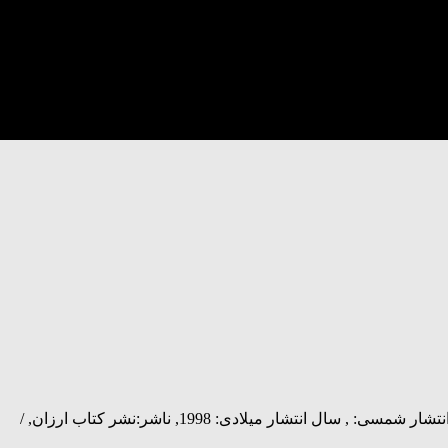
عنوان: شب آبستن است – مجموعه داستان, نویسنده: علی اشرف درویشیان, شابک: 9188880192, اندازه(سانت): ××, تعداد صفحه: 117, سال انتشار شمسی: , سال انتشار میلادی: 1998, ناشر:نشر کتاب ارزان, /