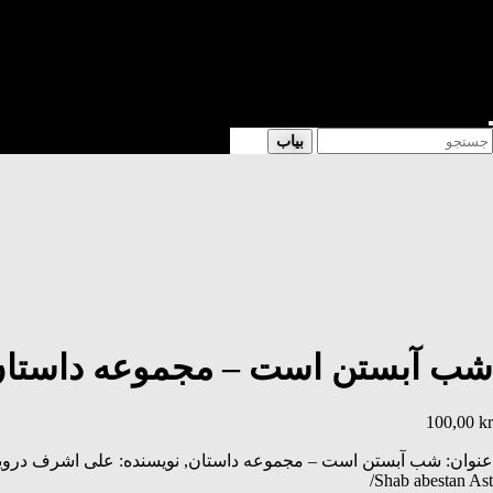
شعر
داستان
فرهنگی
کتابخانه
فروشگاه
Enter
Searc
بیاب
Keyword
for
Search
شب آبستن است – مجموعه داستا
100,00
kr
Shab abestan Ast/