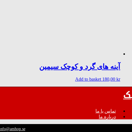
آینه های گرد و کوچک سیمین
Add to basket
180,00
kr
ک
تماس با ما
درباره ما
 info@amhop.se/