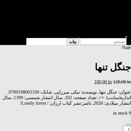
شعر
داستان
فرهنگی
کتابخانه
فروشگاه
Enter
Search
بیاب
Keyword
for:
Search
Sale!
جنگل تنها
Current
Original
100,00
kr
120,00
kr
price
price
عنوان: جنگل تنها, نویسنده: نیکی میرزایی, شابک: 9789198603330,
is:
was:
100,00 kr.
120,00 kr.
اندازه(سانت): ××, تعداد صفحه: 102, سال انتشار شمسی: 1399, سال
انتشار میلادی: 2020, ناشر:نشر کتاب ارزان, / Lonely forest/
9 in stock
نگل