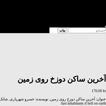
شعر
داستان
فرهنگی
کتابخانه
فروشگاه
Enter
Searc
بیاب
Keyword
for
Search
آخرین ساکن دوزخ روی زمین
170,00
kr
last inhabitants if hell on earth/