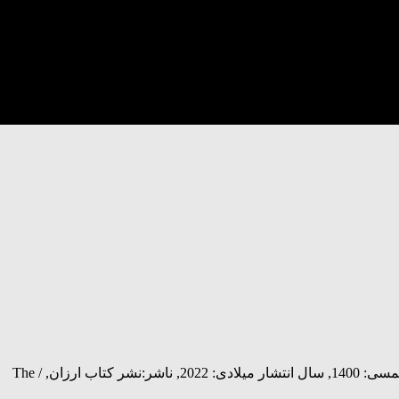
عنوان: آخرین ساکن دوزخ روی زمین, نویسنده: خسرو شهریاری, شابک: 9789189411319, اندازه(سانت): ××, تعداد صفحه: 281, سال انتشار شمسی: 1400, سال انتشار میلادی: 2022, ناشر:نشر کتاب ارزان, / The