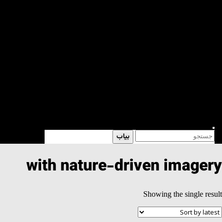
مقالات
گفتگو
اجتماعی
ادبی
شعر
داستان
فرهنگی
کتابخانه
فروشگاه
Enter
Search
بیاب
Keyword
for:
Search
with nature-driven imagery
Showing the single result