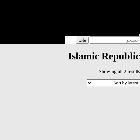
شعر
داستان
فرهنگی
کتابخانه
فروشگاه
Enter
Searc
بیاب
Keyword
for
Search
Islamic Republic
Sorted
Showing all 2 results
by
latest