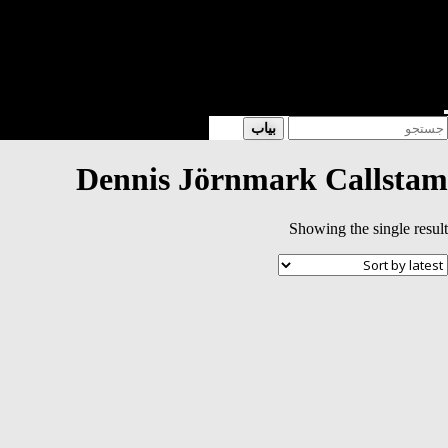
شعر
داستان
فرهنگی
کتابخانه
فروشگاه
Enter
Searc
بیاب
Keyword
for
Search
Dennis Jörnmark Callstam
Showing the single result