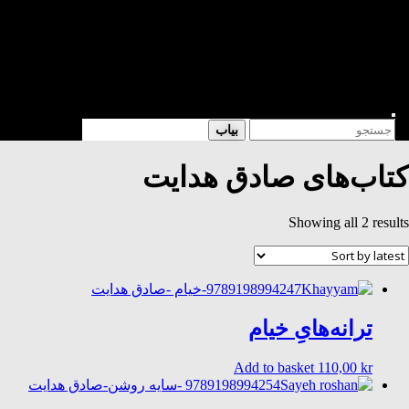
شعر
داستان
فرهنگی
کتابخانه
فروشگاه
Enter
Search
بیاب
Keyword
for:
Search
کتاب‌های صادق هدایت
Sorted
Showing all 2 results
by
latest
ترانه‌هایِ خیام
Add to basket
110,00
kr