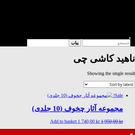
شعر
داستان
فرهنگی
کتابخانه
فروشگاه
Enter
Search
بیاب
Keyword
for:
Search
ناهید کاشی چی
Showing the single result
Sale!
مجموعه آثار چخوف (10 جلدی)
Current
Original
Add to basket
1 740,00
kr
1 950,00
kr
price
price
is:
was: