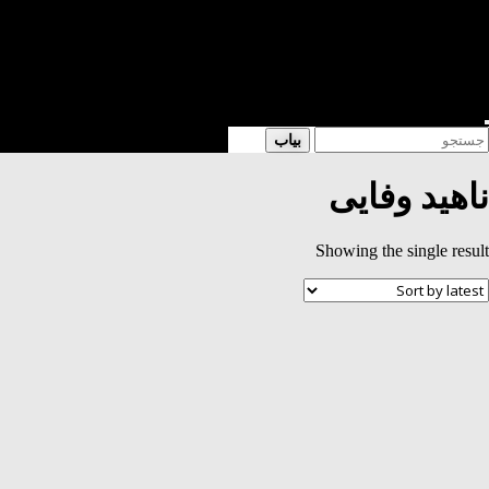
شعر
داستان
فرهنگی
کتابخانه
فروشگاه
Enter
Searc
بیاب
Keyword
for
Search
ناهید وفایی
Showing the single result