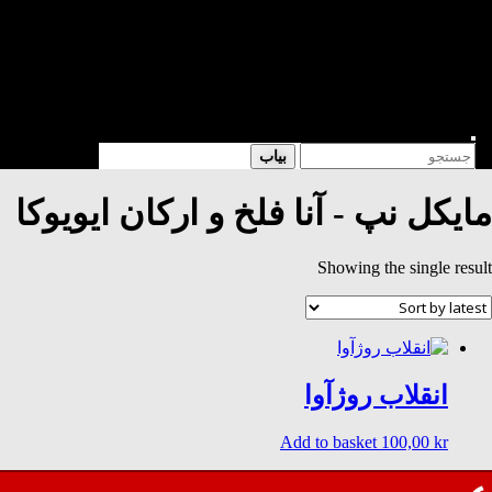
شعر
داستان
فرهنگی
کتابخانه
فروشگاه
Enter
Search
بیاب
Keyword
for:
Search
مایکل نپ - آنا فلخ و ارکان ایویوکا
Showing the single result
انقلاب روژآوا
Add to basket
100,00
kr