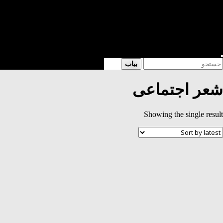
شعر
داستان
فرهنگی
کتابخانه
فروشگاه
Enter
Searc
بیاب
Keyword
for
Search
شعر اجتماعی
Showing the single result