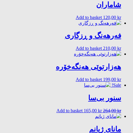
80,00 kr.
100,00 kr.
شاماران
Add to basket
120,00
kr
فەرهەنگ و ڕزگاری
Add to basket
210,00
kr
هەزارتوێی هەنگەخۆرە
Add to basket
199,00
kr
Sale!
سنور بی‌سا
Current
Original
Add to basket
165,00
kr
264,00
kr
price
price
is:
was:
165,00 kr.
264,00 kr.
مانای ژیانم