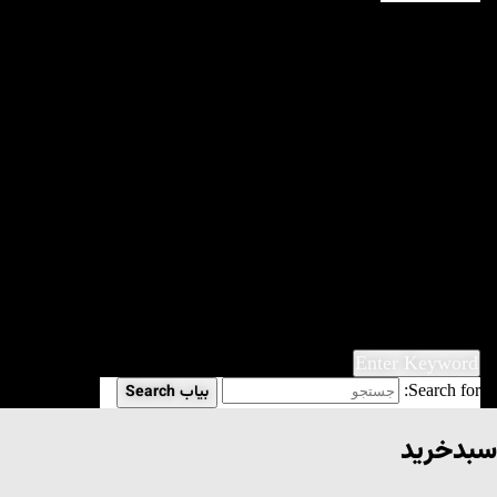
صفحه
نخست
مقالات
گفتگو
اجتماعی
ادبی
شعر
داستان
فرهنگی
کتابخانه
فروشگاه
Enter Keyword
Search for:
بیاب
Search
سبدخرید