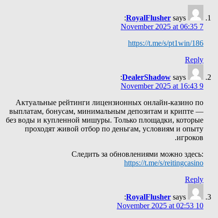
RoyalFlusher
says:
7 November 2025 at 06:35
https://t.me/s/pt1win/186
Reply
DealerShadow
says:
9 November 2025 at 16:43
Актуальные рейтинги лицензионных онлайн-казино по
выплатам, бонусам, минимальным депозитам и крипте —
без воды и купленной мишуры. Только площадки, которые
проходят живой отбор по деньгам, условиям и опыту
игроков.
Следить за обновлениями можно здесь:
https://t.me/s/reitingcasino
Reply
RoyalFlusher
says:
10 November 2025 at 02:53