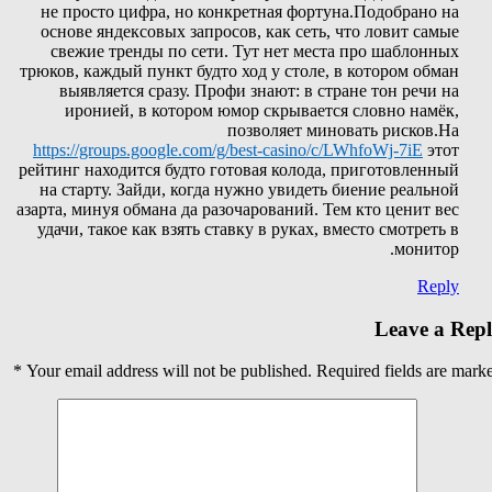
не просто цифра, но конкретная фортуна.Подобрано на
основе яндексовых запросов, как сеть, что ловит самые
свежие тренды по сети. Тут нет места про шаблонных
трюков, каждый пункт будто ход у столе, в котором обман
выявляется сразу. Профи знают: в стране тон речи на
иронией, в котором юмор скрывается словно намёк,
позволяет миновать рисков.На
https://groups.google.com/g/best-casino/c/LWhfoWj-7iE
этот
рейтинг находится будто готовая колода, приготовленный
на старту. Зайди, когда нужно увидеть биение реальной
азарта, минуя обмана да разочарований. Тем кто ценит вес
удачи, такое как взять ставку в руках, вместо смотреть в
монитор.
Reply
Leave a Rep
*
Your email address will not be published.
Required fields are mark