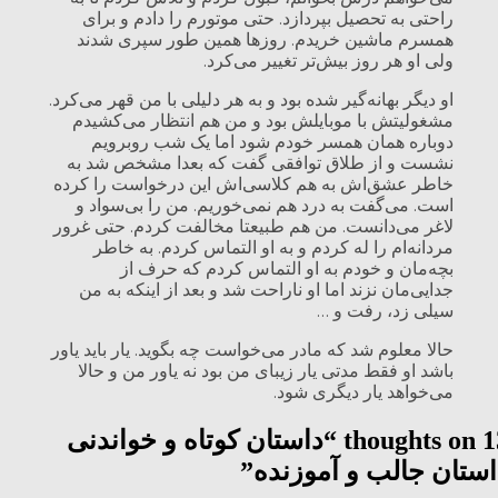
راحتی به تحصیل بپردازد. حتی موتورم را دادم و برای
همسرم ماشین خریدم. روزها همین طور سپری شدند
ولی او هر روز بیش‌تر تغییر می‌کرد.
او دیگر بهانه‌گیر شده بود و به هر دلیلی با من قهر می‌کرد.
مشغولیتش با موبایلش بود و من هم انتظار می‌کشیدم
دوباره همان همسر خودم شود اما یک شب روبرویم
نشست و از طلاق توافقی گفت که بعدا مشخص شد به
خاطر عشق‌اش به هم کلاسی‌اش این درخواست را کرده
است. می‌گفت به درد هم نمی‌خوریم. من را بی‌سواد و
لاغر می‌دانست. من هم طبیعتا مخالفت کردم. حتی غرور
مردانه‌ام را له کردم و به او التماس کردم. به خاطر
بچه‌مان و خودم به او التماس کردم که حرف از
جدایی‌مان نزند اما او ناراحت شد و بعد از اینکه به من
سیلی زد، رفت و …
حالا معلوم شد که مادر می‌خواست چه بگوید. یار باید یاور
باشد او فقط مدتی یار زیبای من بود نه یاور من و حالا
می‌خواهد یار دیگری شود.
13 though
داستان کوتاه و خواندنی
استان جالب و آموزنده
”