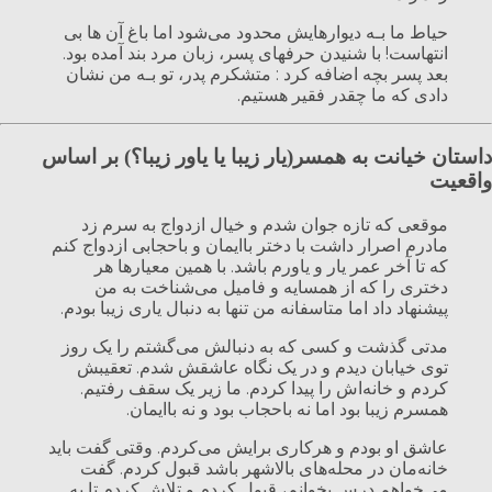
حیاط ما بـه دیوارهایش محدود می‌شود اما باغ آن ها بی
انتهاست! با شنیدن حرفهای پسر، زبان مرد بند آمده بود.
بعد پسر بچه اضافه کرد : متشکرم پدر، تو بـه من نشان
دادی که ما چقدر فقیر هستیم.
داستان خیانت به همسر(یار زیبا یا یاور زیبا؟) بر اساس
واقعیت
موقعی که تازه جوان شدم و خیال ازدواج به سرم زد
مادرم اصرار داشت با دختر باایمان و باحجابی ازدواج کنم
که تا آخر عمر یار و یاورم باشد. با همین معیارها هر
دختری را که از همسایه و فامیل می‌شناخت به من
پیشنهاد داد اما متاسفانه من تنها به دنبال یاری زیبا بودم.
مدتی گذشت و کسی که به دنبالش می‌گشتم را یک روز
توی خیابان دیدم و در یک نگاه عاشقش شدم. تعقیبش
کردم و خانه‌اش را پیدا کردم. ما زیر یک سقف رفتیم.
همسرم زیبا بود اما نه باحجاب بود و نه باایمان.
عاشق او بودم و هرکاری برایش می‌کردم. وقتی گفت باید
خانه‌مان در محله‌های بالاشهر باشد قبول کردم. گفت
می‌خواهم درس بخوانم، قبول کردم و تلاش کردم تا به