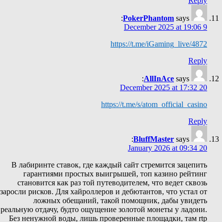
Reply
PokerPhantom
says:
9 December 2025 at 19:06
https://t.me/iGaming_live/4872
Reply
AllInAce
says:
20 December 2025 at 17:32
https://t.me/s/atom_official_casino
Reply
BluffMaster
says:
20 January 2026 at 09:34
В лабиринте ставок, где каждый сайт стремится зацепить
гарантиями простых выигрышей, топ казино рейтинг
становится как раз той путеводителем, что ведет сквозь
заросли рисков. Для хайроллеров и дебютантов, что устал от
ложных обещаний, такой помощник, дабы увидеть
реальную отдачу, будто ощущение золотой монеты у ладони.
Без ненужной воды, лишь проверенные площадки, там rtp