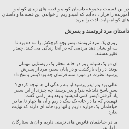
در این قسمت مجموعه داستان کوتاه و قصه های زیبای کوتاه و
آموزنده را قرار داده ایم که امیدواریم از خواندن این قصه ها و داستان
های کوتاه نهایت لذت را ببرید.
داستان مرد ثروتمند و پسرش
روزی یک مرد ثروتمند، پسر بچه کوچکش را بـه ده برد تا
بـه او نشان دهد مردمی که در آنجا زندگی می کنند، چقدر
فقیر هستند.
ان دو یک شبانه روز در خانه محقر یک روستایی مهمان
بودند. در راه بازگشت و در پایان سفر، مرد از پسرش
پرسید: نظرت در مورد مسافرتمان چه بود؟پسر پاسخ داد:
عالی بود پدر! پدر پرسید آیا بـه زندگی ان ها توجه کردی؟
پسر پاسخ داد: بله پدر! و پدر پرسید: چه چیزی از این سفر
یاد گرفتی؟پسر کمی اندیشید و بعد بـه آرامی گفت:
فهمیدم که ما در خانه یک سگ داریم و آن ها چهار تا. ما در
حیاطمان یک فواره داریم و آنها رودخانه ای دارند که نهایت
ندارد.
ما در حیاطمان فانوس های‌ تزیینی داریم و ان ها ستارگان
را دارند.