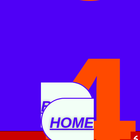
4
BACK
HOME