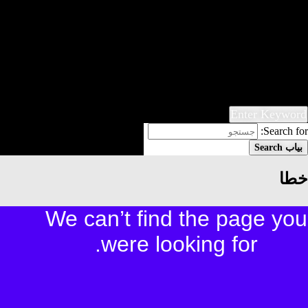
گفتگو
اجتماعی
ادبی
شعر
داستان
فرهنگی
کتابخانه
فروشگاه
Enter Keyword
Search for:
بیاب
Search
خطا
We can’t find the page you
were looking for.