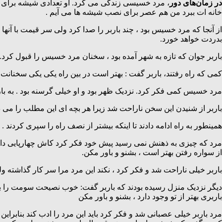
در زمان‌های‌ دور
، مرد خسیسی زندگی می کرد. او تعدادی شیشه برای پ
خانه ات ببرد من هم عصر برای نصب شیشه ها می آیم .
از آنجا که مرد خسیس بود ، چند باربر را صدا کرد ولی سر قیمت با آنها
بدردت خواهد خورد.
باربر جوان که تازه به شهر آمده بود ، سخنان مرد خسیس را قبول کرد
کمی که راه رفتند، باربر گفت : بهتر است در بین راه یکی یکی سخنانت ر
مرد خسیس کمی فکر کرد. نزدیک ظهر بود و او خیلی گرسنه بود . به با
باربر از شنیدن این سخن ناراحت شد زیرا هر بچه ای این مطلب را می دان
همینطور به راه ادامه دادند تا اینکه بیشتر از نصف راه را سپری کرد
مرد که چیزی به ذهنش نمی رسید پیش خود فکر کرد کاش چهارپایی داشتم
از سواره رفتن بهتر است ، بشنو و باور مکن.
باربر خیلی ناراحت شد و فکر کرد ، نکند این مرد مرا سر کار گذاشته و
دیگر نزدیک منزل رسیده بودند که باربر گفت: خوب نصیحت سومت را بگو، 
باربری بهتر از تو وجود دارد ، بشنو و باور مکن
مرد باربر خیلی عصبانی شد و فکر کرد باید این مرد را ادب کند بنابر