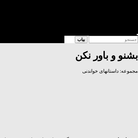
شعر
داستان
فرهنگی
کتابخانه
فروشگاه
Enter
Searc
بیاب
Keyword
for
Search
بشنو و باور نکن
مجموعه: داستانهای خواندنی